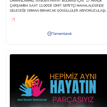
ORMANLARIMIZ YENİDEN HAYAT BULMASI İÇİN; 17 ARALIK
ÇARŞAMBA SAAT 11:00'DE İZMİT SEPETÇİ MAHALALESİNDE
GELECEĞE ORMAN BIRAKCAK GÖNÜLLÜLER ARIYORUZ.ULAŞIM
17 ARALIK 2025 ÇARŞAMBA SAAT 10:00'DA KOCAELİ
BÜYÜKŞEHİR BELEDİYESİ OTOPARKI ANTİKKAPI RESTORAN
(NCİTY) ÖNÜNDEN HAREKET EDECEKTİR.İLETİŞİM: 0535 362 4
35
Tamamlandı