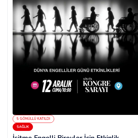
5
GÖNÜLLÜ
KATILDI
SAĞLIK
İşitme Engelli Bireyler İçin Etkinlik