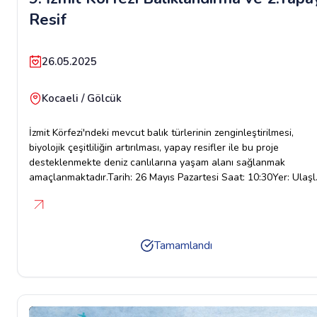
Resif
26.05.2025
Kocaeli / Gölcük
İzmit Körfezi'ndeki mevcut balık türlerinin zenginleştirilmesi,
biyolojik çeşitliliğin artırılması, yapay resifler ile bu proje
desteklenmekte deniz canlılarına yaşam alanı sağlanmak
amaçlanmaktadır.Tarih: 26 Mayıs Pazartesi Saat: 10:30Yer: Ulaşl
Sahil/GölcükUlaşım için hareket yeri: Sivil Toplum Merkezi İzmit/
Çarşı (Ömerağa Mah. Şahabettin Bilgisu cad. Dündar Çiğit sk.
No:2 İzmit)Saat: 10:00 da otobüs kalkış yapacaktır.İrtibat: Cengiz
Oruç-0535 362 42 35
Tamamlandı