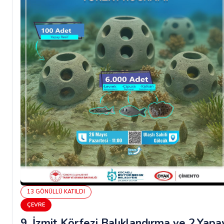
13
GÖNÜLLÜ
KATILDI
ÇEVRE
9. İzmit Körfezi Balıklandırma ve 2.Yapa