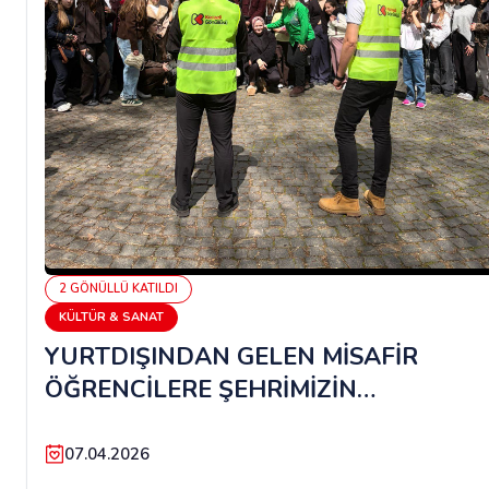
2
GÖNÜLLÜ
KATILDI
KÜLTÜR & SANAT
YURTDIŞINDAN GELEN MİSAFİR
ÖĞRENCİLERE ŞEHRİMİZİN
GEZDİRİLMESİ PROJESİNE DESTEK
GÖNÜLLÜSÜ
07.04.2026