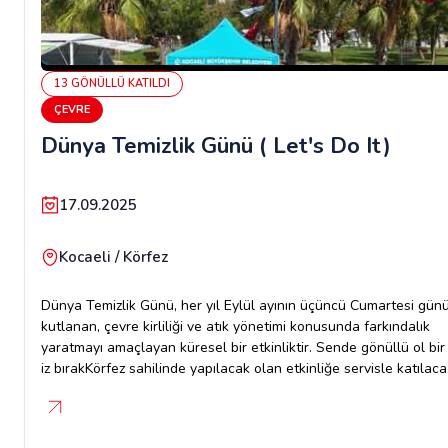
13
GÖNÜLLÜ
KATILDI
ÇEVRE
Dünya Temizlik Günü ( Let's Do It)
17.09.2025
Kocaeli / Körfez
Dünya Temizlik Günü, her yıl Eylül ayının üçüncü Cumartesi gün
kutlanan, çevre kirliliği ve atık yönetimi konusunda farkındalık
yaratmayı amaçlayan küresel bir etkinliktir. Sende gönüllü ol bir
iz bırakKörfez sahilinde yapılacak olan etkinliğe servisle katılaca
olanlar için,Tarih: 20 Eylül 2025 Cumartesi Saat: 09:00 Konum:
İzmit N-City otoparkı-https://kocaeli.link/ANTK