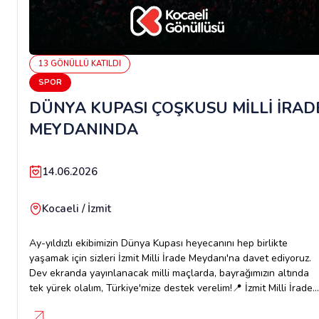
13
GÖNÜLLÜ
KATILDI
SPOR
DÜNYA KUPASI ÇOŞKUSU MİLLİ İRAD
MEYDANINDA
14.06.2026
Kocaeli / İzmit
Ay-yıldızlı ekibimizin Dünya Kupası heyecanını hep birlikte
yaşamak için sizleri İzmit Milli İrade Meydanı'na davet ediyoruz.
Dev ekranda yayınlanacak milli maçlarda, bayrağımızın altında
tek yürek olalım, Türkiye'mize destek verelim!📍 İzmit Milli İrade
Meydanı📺 Tüm maçlar dev ekranda☕ Çay ve çorba ikramı🗓️ 14
Haziran Saat 07.00🗓️ 20 Haziran Saat 06.00🗓️ 26 Haziran Saat