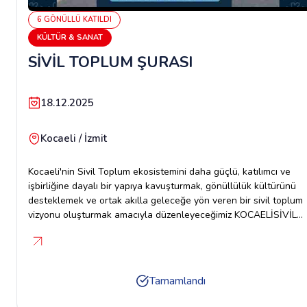
6
GÖNÜLLÜ
KATILDI
KÜLTÜR & SANAT
SİVİL TOPLUM ŞURASI
18.12.2025
Kocaeli / İzmit
Kocaeli'nin Sivil Toplum ekosistemini daha güçlü, katılımcı ve
işbirliğine dayalı bir yapıya kavuşturmak, gönüllülük kültürünü
desteklemek ve ortak akılla geleceğe yön veren bir sivil toplum
vizyonu oluşturmak amacıyla düzenleyeceğimiz KOCAELİSİVİL
TOPLUM ŞÛRASI İÇİN GÖNÜLLÜLER ARIYORUZ. TARİH: 18
ARALIK 2025 PERŞEMBESAAT: 09:30YER: KOCAELİ KONGRE
MERKEZİ
Tamamlandı