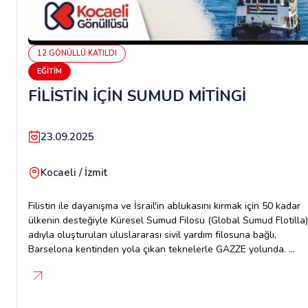
12
GÖNÜLLÜ
KATILDI
EĞITIM
FİLİSTİN İÇİN SUMUD MİTİNGİ
23.09.2025
Kocaeli / İzmit
Filistin ile dayanışma ve İsrail'in ablukasını kırmak için 50 kadar
ülkenin desteğiyle Küresel Sumud Filosu (Global Sumud Flotilla)
adıyla oluşturulan uluslararası sivil yardım filosuna bağlı,
Barselona kentinden yola çıkan teknelerle GAZZE yolunda.
Bizlerde onların yanında olduğumuzun mesajını verme
vaktidir.SEN DE GÖNÜLLÜ OL FİLİSTİN'IN YANINDA
OLDUĞUNUN MESAJINI VER.TARİH: 27 EYLÜL CUMARTESİSAA
17:00YÜRÜYÜŞ İÇİN TOPLANMA ALANLARI: MERKEZ BANKASI