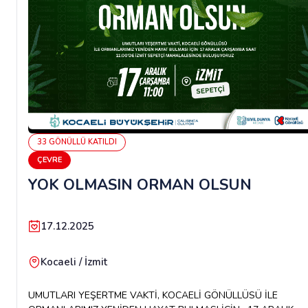
33
GÖNÜLLÜ
KATILDI
ÇEVRE
YOK OLMASIN ORMAN OLSUN
17.12.2025
Kocaeli / İzmit
UMUTLARI YEŞERTME VAKTİ, KOCAELİ GÖNÜLLÜSÜ İLE