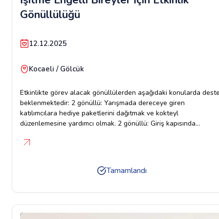
Gönüllülüğü
12.12.2025
Kocaeli / Gölcük
Etkinlikte görev alacak gönüllülerden aşağıdaki konularda dest
beklenmektedir: 2 gönüllü: Yarışmada dereceye giren
katılımcılara hediye paketlerini dağıtmak ve kokteyl
düzenlemesine yardımcı olmak. 2 gönüllü: Giriş kapısında
misafirlere kolonya ve çikolata ikram etmek. Atölye desteği: El
sanatları atölyesinde kullanılacak malzemelerin düzenlenmesi v
alanda destek verilmesi. İşaret dili bilen 1 kişi İşitme engelli
bireylerin toplumda daha aktif ve görünür olması için düzenlene
Tamamlandı
bu etkinlikte gönüllülerimizin desteği çok kıymetlidir.Ulaşım
olmayacaktır Gönüllülerimiz kendi imamlarıyla ulaşım
sağlayabilirler. Sadece Kadın Gönüllülerimiz katılım sağlayabilir