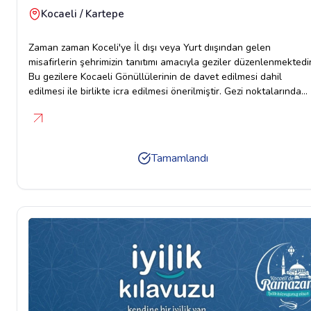
Kocaeli / Kartepe
Zaman zaman Koceli'ye İl dışı veya Yurt dıışından gelen
misafirlerin şehrimizin tanıtımı amacıyla geziler düzenlenmektedir
Bu gezilere Kocaeli Gönüllülerinin de davet edilmesi dahil
edilmesi ile birlikte icra edilmesi önerilmiştir. Gezi noktalarında
gönüllülerimizin de birlikteliğinde yüksek bir motivasyon ile güze
anılar biriktirilebilir. Şehrimizin ve Kocaeli Gönüllüsü projemizin
tanıtımı birlikte yapılmış olur
Tamamlandı