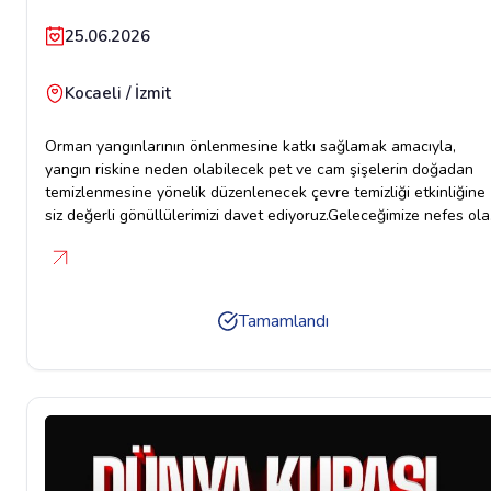
25.06.2026
Kocaeli / İzmit
Orman yangınlarının önlenmesine katkı sağlamak amacıyla,
yangın riskine neden olabilecek pet ve cam şişelerin doğadan
temizlenmesine yönelik düzenlenecek çevre temizliği etkinliğine
siz değerli gönüllülerimizi davet ediyoruz.Geleceğimize nefes ol
ormanlarımızı korumak için el ele verelim. Daha temiz ve daha
güvenli bir çevre için siz de bu anlamlı etkinlikte yerinizi
alın.Birlikte temizleyelim, birlikte koruyalım, bir iz bırakalım
geleceğe.Tarih: 25 Haziran 2026 PerşembeSaat: 10:00Etkinlik
Tamamlandı
alanı: İzmit Kent Ormanı (Kocaeli Üniversitesi Umuttepe Kampüs
yolu üzeri)Araç kalkış buluşma noktası: Kocaeli Büyükşehir
Belediyesi ana bina arkası Antikkapı düğün salonu önü (Ncıty
alışveriş merkezi yanı) Araç hareket saati: 09:30İrtibat: 0540 004
00 41