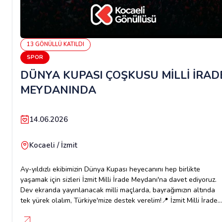
13
GÖNÜLLÜ
KATILDI
SPOR
DÜNYA KUPASI ÇOŞKUSU MİLLİ İRAD
MEYDANINDA
14.06.2026
Kocaeli / İzmit
Ay-yıldızlı ekibimizin Dünya Kupası heyecanını hep birlikte
yaşamak için sizleri İzmit Milli İrade Meydanı'na davet ediyoruz.
Dev ekranda yayınlanacak milli maçlarda, bayrağımızın altında
tek yürek olalım, Türkiye'mize destek verelim!📍 İzmit Milli İrade
Meydanı📺 Tüm maçlar dev ekranda☕ Çay ve çorba ikramı🗓️ 14
Haziran Saat 07.00🗓️ 20 Haziran Saat 06.00🗓️ 26 Haziran Saat