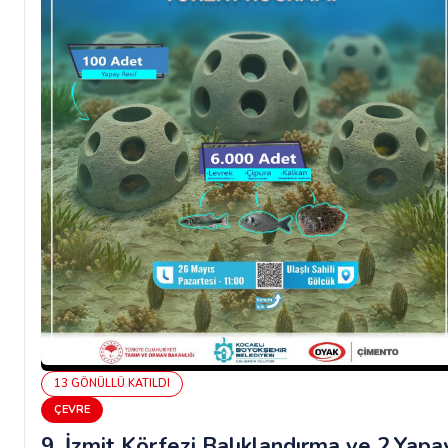
13
GÖNÜLLÜ
KATILDI
ÇEVRE
9. İzmit Körfezi Balıklandırma ve 2.Yapa