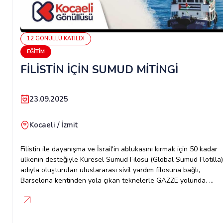
12
GÖNÜLLÜ
KATILDI
EĞITIM
FİLİSTİN İÇİN SUMUD MİTİNGİ
23.09.2025
Kocaeli / İzmit
Filistin ile dayanışma ve İsrail'in ablukasını kırmak için 50 kadar
ülkenin desteğiyle Küresel Sumud Filosu (Global Sumud Flotilla)
adıyla oluşturulan uluslararası sivil yardım filosuna bağlı,
Barselona kentinden yola çıkan teknelerle GAZZE yolunda.
Bizlerde onların yanında olduğumuzun mesajını verme
vaktidir.SEN DE GÖNÜLLÜ OL FİLİSTİN'IN YANINDA
OLDUĞUNUN MESAJINI VER.TARİH: 27 EYLÜL CUMARTESİSAA
17:00YÜRÜYÜŞ İÇİN TOPLANMA ALANLARI: MERKEZ BANKASI