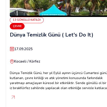
13
GÖNÜLLÜ
KATILDI
ÇEVRE
Dünya Temizlik Günü ( Let's Do It)
17.09.2025
Kocaeli / Körfez
Dünya Temizlik Günü, her yıl Eylül ayının üçüncü Cumartesi gün
kutlanan, çevre kirliliği ve atık yönetimi konusunda farkındalık
yaratmayı amaçlayan küresel bir etkinliktir. Sende gönüllü ol bir
iz bırakKörfez sahilinde yapılacak olan etkinliğe servisle katılaca
olanlar için,Tarih: 20 Eylül 2025 Cumartesi Saat: 09:00 Konum:
İzmit N-City otoparkı-https://kocaeli.link/ANTK