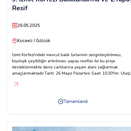
Resif
26.05.2025
Kocaeli / Gölcük
İzmit Körfezi'ndeki mevcut balık türlerinin zenginleştirilmesi,
biyolojik çeşitliliğin artırılması, yapay resifler ile bu proje
desteklenmekte deniz canlılarına yaşam alanı sağlanmak
amaçlanmaktadır.Tarih: 26 Mayıs Pazartesi Saat: 10:30Yer: Ulaşl
Sahil/GölcükUlaşım için hareket yeri: Sivil Toplum Merkezi İzmit/
Çarşı (Ömerağa Mah. Şahabettin Bilgisu cad. Dündar Çiğit sk.
No:2 İzmit)Saat: 10:00 da otobüs kalkış yapacaktır.İrtibat: Cengiz
Oruç-0535 362 42 35
Tamamlandı