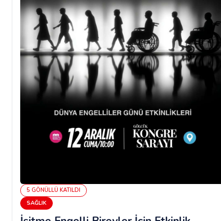
5
GÖNÜLLÜ
KATILDI
SAĞLIK
İşitme Engelli Bireyler İçin Etkinlik