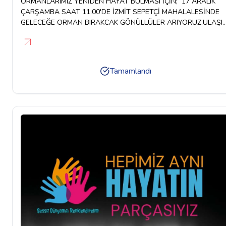
ORMANLARIMIZ YENİDEN HAYAT BULMASI İÇİN; 17 ARALIK
ÇARŞAMBA SAAT 11:00'DE İZMİT SEPETÇİ MAHALALESİNDE
GELECEĞE ORMAN BIRAKCAK GÖNÜLLÜLER ARIYORUZ.ULAŞIM
17 ARALIK 2025 ÇARŞAMBA SAAT 10:00'DA KOCAELİ
BÜYÜKŞEHİR BELEDİYESİ OTOPARKI ANTİKKAPI RESTORAN
(NCİTY) ÖNÜNDEN HAREKET EDECEKTİR.İLETİŞİM: 0535 362 4
35
Tamamlandı