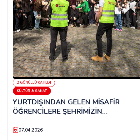
2
GÖNÜLLÜ
KATILDI
KÜLTÜR & SANAT
YURTDIŞINDAN GELEN MİSAFİR
ÖĞRENCİLERE ŞEHRİMİZİN
GEZDİRİLMESİ PROJESİNE DESTEK
GÖNÜLLÜSÜ
07.04.2026