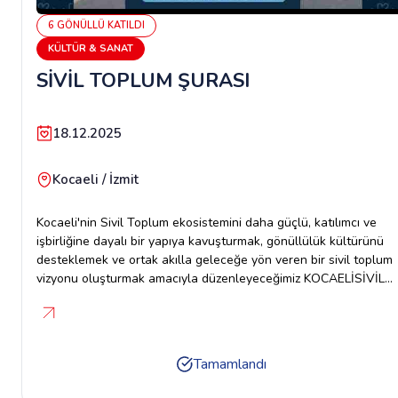
6
GÖNÜLLÜ
KATILDI
KÜLTÜR & SANAT
SİVİL TOPLUM ŞURASI
18.12.2025
Kocaeli / İzmit
Kocaeli'nin Sivil Toplum ekosistemini daha güçlü, katılımcı ve
işbirliğine dayalı bir yapıya kavuşturmak, gönüllülük kültürünü
desteklemek ve ortak akılla geleceğe yön veren bir sivil toplum
vizyonu oluşturmak amacıyla düzenleyeceğimiz KOCAELİSİVİL
TOPLUM ŞÛRASI İÇİN GÖNÜLLÜLER ARIYORUZ. TARİH: 18
ARALIK 2025 PERŞEMBESAAT: 09:30YER: KOCAELİ KONGRE
MERKEZİ
Tamamlandı