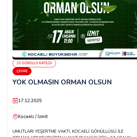
33
GÖNÜLLÜ
KATILDI
ÇEVRE
YOK OLMASIN ORMAN OLSUN
17.12.2025
Kocaeli / İzmit
UMUTLARI YEŞERTME VAKTİ, KOCAELİ GÖNÜLLÜSÜ İLE