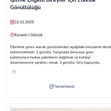
Gönüllülüğü
12.12.2025
Kocaeli / Gölcük
Etkinlikte görev alacak gönüllülerden aşağıdaki konularda dest
beklenmektedir: 2 gönüllü: Yarışmada dereceye giren
katılımcılara hediye paketlerini dağıtmak ve kokteyl
düzenlemesine yardımcı olmak. 2 gönüllü: Giriş kapısında
misafirlere kolonya ve çikolata ikram etmek. Atölye desteği: El
sanatları atölyesinde kullanılacak malzemelerin düzenlenmesi v
alanda destek verilmesi. İşaret dili bilen 1 kişi İşitme engelli
bireylerin toplumda daha aktif ve görünür olması için düzenlene
Tamamlandı
bu etkinlikte gönüllülerimizin desteği çok kıymetlidir.Ulaşım
olmayacaktır Gönüllülerimiz kendi imamlarıyla ulaşım
sağlayabilirler. Sadece Kadın Gönüllülerimiz katılım sağlayabilir