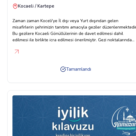
Kocaeli / Kartepe
Zaman zaman Koceli'ye İl dışı veya Yurt dıışından gelen
misafirlerin şehrimizin tanıtımı amacıyla geziler düzenlenmektedir
Bu gezilere Kocaeli Gönüllülerinin de davet edilmesi dahil
edilmesi ile birlikte icra edilmesi önerilmiştir. Gezi noktalarında
gönüllülerimizin de birlikteliğinde yüksek bir motivasyon ile güze
anılar biriktirilebilir. Şehrimizin ve Kocaeli Gönüllüsü projemizin
tanıtımı birlikte yapılmış olur
Tamamlandı