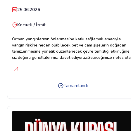
25.06.2026
Kocaeli / İzmit
Orman yangınlarının önlenmesine katkı sağlamak amacıyla,
yangın riskine neden olabilecek pet ve cam şişelerin doğadan
temizlenmesine yönelik düzenlenecek çevre temizliği etkinliğine
siz değerli gönüllülerimizi davet ediyoruz.Geleceğimize nefes ol
ormanlarımızı korumak için el ele verelim. Daha temiz ve daha
güvenli bir çevre için siz de bu anlamlı etkinlikte yerinizi
alın.Birlikte temizleyelim, birlikte koruyalım, bir iz bırakalım
geleceğe.Tarih: 25 Haziran 2026 PerşembeSaat: 10:00Etkinlik
Tamamlandı
alanı: İzmit Kent Ormanı (Kocaeli Üniversitesi Umuttepe Kampüs
yolu üzeri)Araç kalkış buluşma noktası: Kocaeli Büyükşehir
Belediyesi ana bina arkası Antikkapı düğün salonu önü (Ncıty
alışveriş merkezi yanı) Araç hareket saati: 09:30İrtibat: 0540 004
00 41